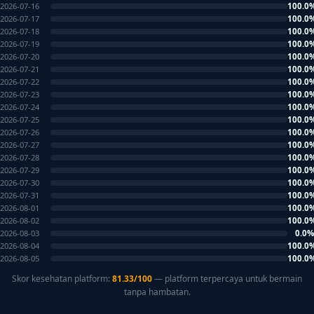
100.0
2026-07-16
100.0
2026-07-17
100.0
2026-07-18
100.0
2026-07-19
100.0
2026-07-20
100.0
2026-07-21
100.0
2026-07-22
100.0
2026-07-23
100.0
2026-07-24
100.0
2026-07-25
100.0
2026-07-26
100.0
2026-07-27
100.0
2026-07-28
100.0
2026-07-29
100.0
2026-07-30
100.0
2026-07-31
100.0
2026-08-01
100.0
2026-08-02
0.0%
2026-08-03
100.0
2026-08-04
100.0
2026-08-05
Skor kesehatan platform:
81.33/100
— platform terpercaya untuk bermain
tanpa hambatan.