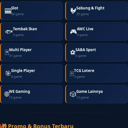
Slot
Sabung & Fight
🎰
🐓
84 game
20 game
Tembak Ikan
AWC Live
🐟
🎮
3 game
9 game
Multi Player
SABA Sport
🃏
⚽
31 game
6 game
Single Player
TCG Lotere
🎯
🀄
8 game
3 game
WE Gaming
Game Lainnya
🌐
🎲
13 game
13 game
🎁 Promo & Bonus Terbaru