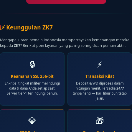
⚡ Keunggulan ZK7
Mengapa jutaan pemain Indonesia mempercayakan kemenangan mereka
kepada
ZK7
? Berikut poin layanan yang paling sering dicari pemain aktif.
🔒
⚡
Keamanan SSL 256-bit
Transaksi Kilat
Enkripsi tingkat militer melindungi
Deposit & WD diproses dalam
data & dana Anda setiap saat.
hitungan menit. Tersedia
24/7
Server tier-1 terlindungi penuh.
tanpa henti — hari libur pun tetap
jalan.
💎
🎁