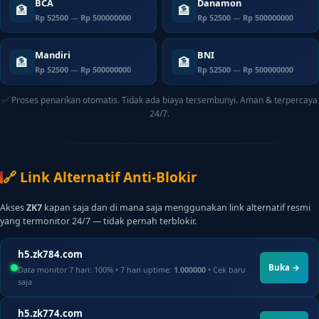
BCA
Danamon
🏦
🏦
Rp 52500
—
Rp 500000000
Rp 52500
—
Rp 500000000
Mandiri
BNI
🏦
🏦
Rp 52500
—
Rp 500000000
Rp 52500
—
Rp 500000000
✅ Proses penarikan otomatis. Tidak ada biaya tersembunyi. Aman & terpercaya
24/7.
🔗 Link Alternatif Anti-Blokir
Akses
ZK7
kapan saja dan di mana saja menggunakan link alternatif resmi
yang termonitor 24/7 — tidak pernah terblokir.
h5.zk784.com
Buka →
Data monitor 7 hari: 100% • 7 hari uptime:
1.000000
• Cek baru
saja
h5.zk774.com