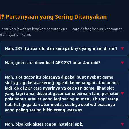
❓ Pertanyaan yang Sering Ditanyakan
Temukan jawaban lengkap seputar
ZK7
— cara daftar, bonus, keamanan,
dan layanan kami.
Nah, ZK7 itu apa sih, dan kenapa bnyk yang main di sini?
▼
Nah, gmn cara download APK ZK7 buat Android?
▼
Nah, slot gacor itu biasanya dipakai buat nyebut game
slot yg lagi kerasa sering ngasih kemenangan atau bonus,
jadi klo di ZK7 cara nyarinya ya cek RTP game, lihat slot
yang lagi ramai disebut gacor sama pemain lain, perhatiin
▼
pola bonus atau sc yang lagi sering muncul, Eh tapi tetap
hati-hati juga dan atur modal, soalnya soal wd biasanya
yang paling sering bikin orang waswas.
Nah, bisa kok akses tanpa instalasi apk.
▼