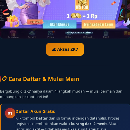
🌊 Akses ZK7
📋 Cara Daftar & Mulai Main
Bergabung di
ZK7
hanya dalam 4 langkah mudah — mulai bermain dan
menangkan jackpot hari ini!
Daftar Akun Gratis
01
Klik tombol
Daftar
dan isi formulir dengan data valid. Proses
registrasi membutuhkan waktu
kurang dari 2 menit
. Akun
langsung aktif — tidak ada verifikasi rumit atau biaya