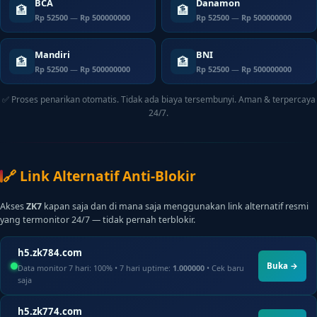
BCA
Danamon
🏦
🏦
Rp 52500
—
Rp 500000000
Rp 52500
—
Rp 500000000
Mandiri
BNI
🏦
🏦
Rp 52500
—
Rp 500000000
Rp 52500
—
Rp 500000000
✅ Proses penarikan otomatis. Tidak ada biaya tersembunyi. Aman & terpercaya
24/7.
🔗 Link Alternatif Anti-Blokir
Akses
ZK7
kapan saja dan di mana saja menggunakan link alternatif resmi
yang termonitor 24/7 — tidak pernah terblokir.
h5.zk784.com
Buka →
Data monitor 7 hari: 100% • 7 hari uptime:
1.000000
• Cek baru
saja
h5.zk774.com