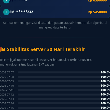
Rp 6390000
ac******nt
4
Rp 5450000
SM-*******232
5
Semua kemenangan ZK7 dicatat dari papan statistik kemarin dan diperbarui
mengikuti data terbaru.
📊 Stabilitas Server 30 Hari Terakhir
Rekam jejak uptime & stabilitas server harian. Skor terbaru
100.0%
menunjukkan ritme layanan ZK7 saat ini.
100.0
2026-07-07
100.0
2026-07-08
100.0
2026-07-09
100.0
2026-07-10
100.0
2026-07-11
100.0
2026-07-12
100.0
2026-07-13
100.0
2026-07-14
100.0
2026-07-15