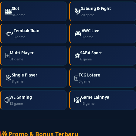
Slot
Sabung & Fight
🎰
🐓
84 game
20 game
Tembak Ikan
AWC Live
🐟
🎮
3 game
9 game
Multi Player
SABA Sport
🃏
⚽
31 game
6 game
Single Player
TCG Lotere
🎯
🀄
8 game
3 game
WE Gaming
Game Lainnya
🌐
🎲
13 game
13 game
🎁 Promo & Bonus Terbaru