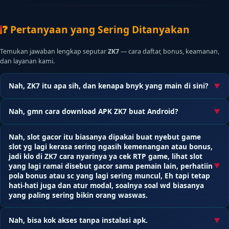
❓ Pertanyaan yang Sering Ditanyakan
Temukan jawaban lengkap seputar
ZK7
— cara daftar, bonus, keamanan,
dan layanan kami.
Nah, ZK7 itu apa sih, dan kenapa bnyk yang main di sini?
▼
Nah, gmn cara download APK ZK7 buat Android?
▼
Nah, slot gacor itu biasanya dipakai buat nyebut game
slot yg lagi kerasa sering ngasih kemenangan atau bonus,
jadi klo di ZK7 cara nyarinya ya cek RTP game, lihat slot
yang lagi ramai disebut gacor sama pemain lain, perhatiin
▼
pola bonus atau sc yang lagi sering muncul, Eh tapi tetap
hati-hati juga dan atur modal, soalnya soal wd biasanya
yang paling sering bikin orang waswas.
Nah, bisa kok akses tanpa instalasi apk.
▼