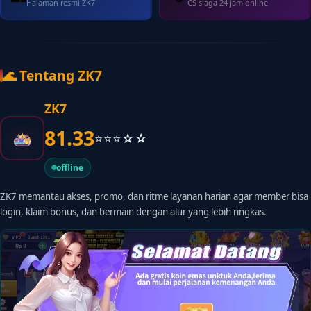
Halaman resmi ZK7
CS siaga 24 jam online
🌊 Tentang ZK7
ZK7
81.33
⭐⭐⭐☆☆
offline
ZK7 memantau akses, promo, dan ritme layanan harian agar member bisa
login, klaim bonus, dan bermain dengan alur yang lebih ringkas.