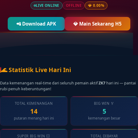
LIVE ONLINE
OFFLINE
💎 0.00%
📲 Download APK
💎 Main Sekarang H5
🌊 Statistik Live Hari Ini
Data kemenangan real-time dari seluruh pemain aktif
ZK7
hari ini — pantai
rubi penuh keberuntungan!
TOTAL KEMENANGAN
BIG WIN 🏅
14
5
putaran menang hari ini
kemenangan besar
SUPER BIG WIN 💥
TOTAL DIBAYAR