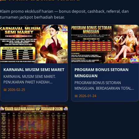
Klaim promo eksklusif harian — bonus deposit, cashback, referral, dan
turnamen jackpot berhadiah besar.
KARNAVAL MUSIM SEMI MARET
PROGRAM BONUS SETORAN
MINGGUAN
KARNAVAL MUSIM SEMI MARET.
PENUKARAN PAKET HADIAH
PROGRAM BONUS SETORAN
PENAWARAN SPESIAL! PENAWARAN
MINGGUAN. BERDASARKAN TOTAL
📅 2026-02-25
SPESIAL MARET - MANFAAT GANDA -
DEPOSIT ANDA MINGGU LALU, ANDA
📅 2026-01-24
HADIAH TANPA HENTI! BONUS
BERHAK MENERIMA BONUS HARIAN
LOGIN HARIAN + ISI ULANG + KODE
ANDA MINGGU INI! TABEL BONUS
PENUKARAN TERBARU, TIGA KALI
HARIAN (IDR). TOTAL SETORAN
LIPAT MANFAAT SEKALIGUS! HADIAH
MINGGU LALU: 50.000, 500.000,
KODE PENUKARAN TERBARU DI
3.000.000, 10.000.000, 50.000.000.
BULAN MARET. JUMLAH HADIAH
CATATAN PENTING: MINGGU LALU,
KODE PENUKARAN: RUPIAH
JUMLAH TARUHAN MESIN SLOT
INDONESIA. 10000 -> 3333, 200000
HARUS MINIMAL LIMA KALI LIPAT