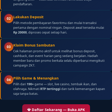
pendaftaran.
Lakukan Deposit
02
Pilih metode pembayaran favoritmu dan mulai transaksi
pertama dengan nominal ringan. Deposit awal tersedia mulai
Rp 20000
, diproses cepat setiap hari.
Klaim Bonus Sambutan
03
Cek halaman promo aktif untuk melihat bonus deposit,
cashback, dan event harian yang sedang berjalan. Hadiah
member baru dan promo berkala selalu diperbarui mengikuti
campaign ZK7.
Pilih Game & Menangkan
04
Pilih dari
190+
game — slot, live casino, tembak ikan, dan
olahraga. Nikmati
RTP tertinggi
dan tarik kemenangan kapan
saja tanpa batas.
💎 Daftar Sekarang — Buka APK