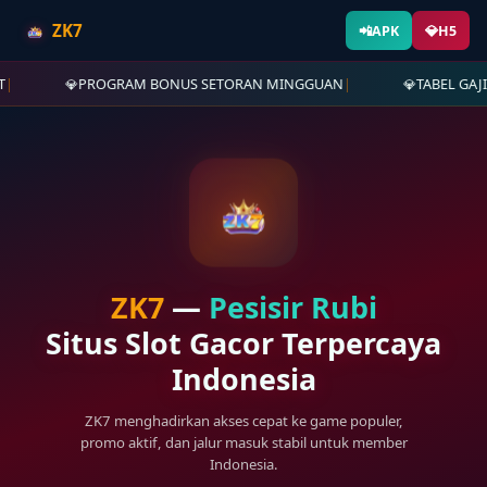
ZK7
📲
APK
💎
H5
PROGRAM BONUS SETORAN MINGGUAN
|
TABEL GAJI 
ZK7
—
Pesisir Rubi
Situs Slot Gacor Terpercaya
Indonesia
ZK7 menghadirkan akses cepat ke game populer,
promo aktif, dan jalur masuk stabil untuk member
Indonesia.